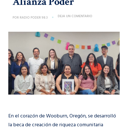
Alianza Poder
EN
DEJA UN COMENTARIO
POR
RADIO PODER 98.3
EMPODERAR
A
LAS
COMUNIDADES:
ÉL
INSPIRADOR
VIAJE
DE
LA
BECA
DE
CREACIÓN
DE
RIQUEZA
COMUNITARIA
DE
ALIANZA
PODER
En el corazón de Wooburn, Oregón, se desarrolló
la beca de creación de riqueza comunitaria