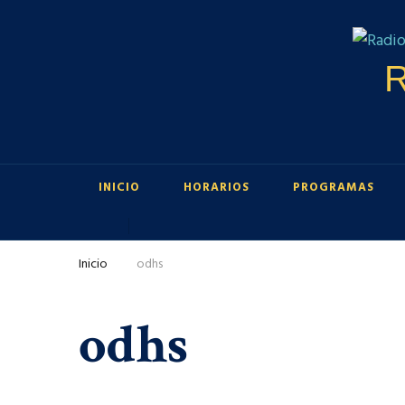
R
INICIO
HORARIOS
PROGRAMAS
Inicio
odhs
odhs