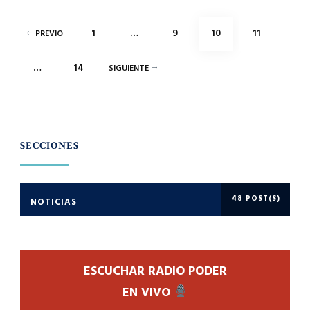
Paginación
PÁGINA
PÁGINA
PÁGINA
PÁGINA
1
…
9
10
11
PREVIO
de
PÁGINA
…
14
SIGUIENTE
entradas
SECCIONES
48 POST(S)
NOTICIAS
ESCUCHAR RADIO PODER
EN VIVO