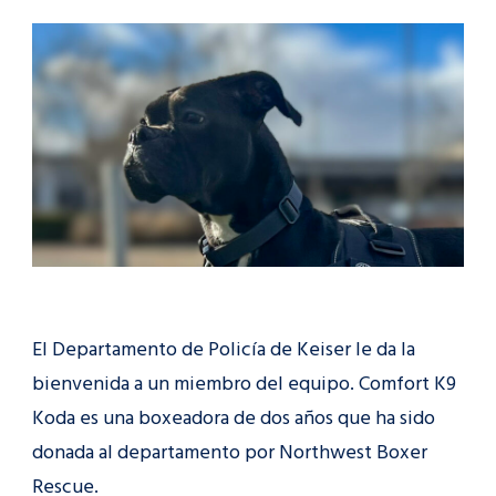
POLICÍA
DE
KEIZER
RECIBE
EL
PRIMER
APOYO
K9:
ESTO
ES
LO
QUE
HARÁ
KODA
El Departamento de Policía de Keiser le da la
bienvenida a un miembro del equipo. Comfort K9
Koda es una boxeadora de dos años que ha sido
donada al departamento por Northwest Boxer
Rescue.