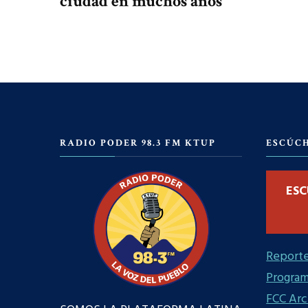
ciudad en muchos años
RADIO PODER 98.3 FM KTUP
ESCÚC
ESC
Reporte
Progra
FCC Arc