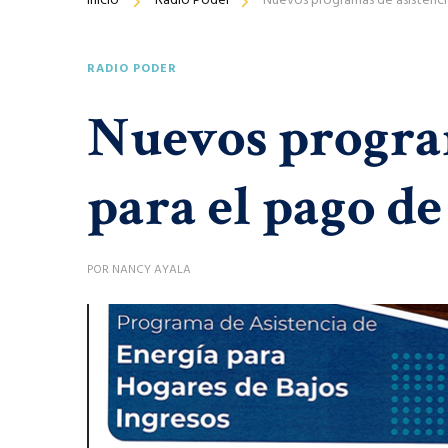
Inicio
Radio Poder
Nuevos programas de asistenci
RADIO PODER
Nuevos program
para el pago de
POR
NANCY AYALA