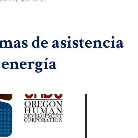
a para el pago de energía
as de asistencia
 energía